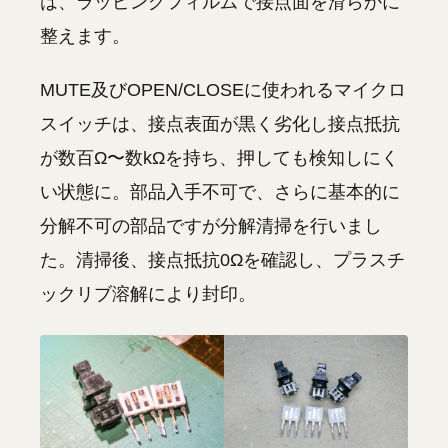
は、ラッピングフィルムで接点面を滑らかに
整えます。
MUTE及びOPEN/CLOSEに使われるマイクロ
スイッチは、接点表面が黒く劣化し接点抵抗
が数百Ω〜数kΩを持ち、押しても検知しにく
い状態に。部品入手不可で、さらに基本的に
分解不可の部品ですが分解清掃を行いまし
た。清掃後、接点抵抗0Ωを確認し、プラスチ
ックリブ溶解により封印。