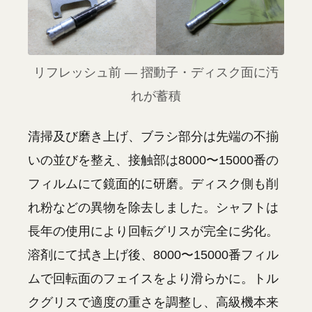
リフレッシュ前 — 摺動子・ディスク面に汚
れが蓄積
清掃及び磨き上げ、ブラシ部分は先端の不揃
いの並びを整え、接触部は8000〜15000番の
フィルムにて鏡面的に研磨。ディスク側も削
れ粉などの異物を除去しました。シャフトは
長年の使用により回転グリスが完全に劣化。
溶剤にて拭き上げ後、8000〜15000番フィル
ムで回転面のフェイスをより滑らかに。トル
クグリスで適度の重さを調整し、高級機本来