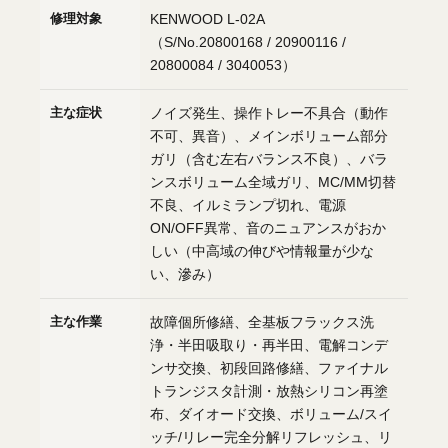
修理対象
KENWOOD L-02A
（S/No.20800168 / 20900116 /
20800084 / 3040053）
主な症状
ノイズ発生、操作トレー不具合（動作
不可、異音）、メインボリューム部分
ガリ（含む左右バランス不良）、バラ
ンスボリューム全域ガリ、MC/MM切替
不良、イルミランプ切れ、電源
ON/OFF異常、音のニュアンスがおか
しい（中高域の伸びや情報量が少な
い、滲み）
主な作業
故障個所修繕、全基板フラックス洗
浄・半田吸取り・再半田、電解コンデ
ンサ交換、初段回路修繕、ファイナル
トランジスタ計測・放熱シリコン再塗
布、ダイオード交換、ボリューム/スイ
ッチ/リレー完全分解リフレッシュ、リ